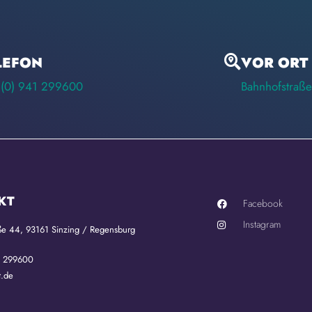
LEFON
VOR ORT
(0) 941 299600
Bahnhofstraße
KT
Facebook
Instagram
ße 44, 93161 Sinzing / Regensburg
1 299600
t.de