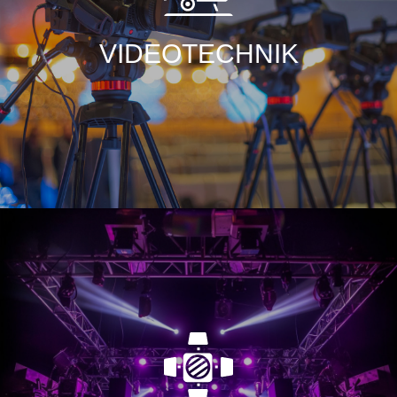
erstklassige Übertragungstechnik, wie hochwertige
Kameratechnik und LED-Wände. Das komplette
VIDEOTECHNIK
Portfolio bekommen Sie bei uns aus einer Hand.
Licht weckt Emotionen und muss seinem
Einsatzzweck entsprechend abgestimmt sein. Wir